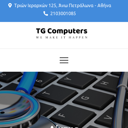
Skip
Τριών Ιεραρχών 125, Άνω Πετράλωνα - Αθήνα
to
2103001085
content
ΤΕΧΝΙΚΗ ΥΠΟΣΤΗΡΙΞΗ,
TG Computers
ΥΠΟΛΟΓΙΣΤΕΣ, LAPTOP,
ΕΠΙΣΚΕΥΗ, COMPUTER
SERVICE, ΣΕΡΒΙΣ